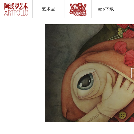
艺术品
app下载
Artwork List
DownLoad