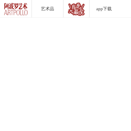
艺术品
app下载
Artwork List
DownLoad