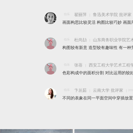
伯乐
翟丽萍
鲁迅美术学院 批评家
画面构思比较灵活 构图比较巧妙 画
伯乐
杜尚劼
山东商务职业学院艺术
构图较有新意 造型较有趣味性 有一种
伯乐
张蓓
西安工程大学艺术工程学
色彩构成中的面积分割 对比运用的较
伯乐
卞丛茹
云南大学 批评家
201
不同的表象在同一平面空间中穿插放置