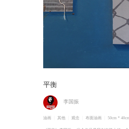
平衡
李国振
油画
其他
观念
布面油画
50cm * 40c