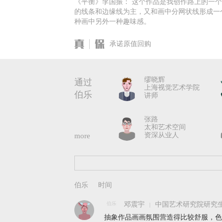
《平衡》李国振： 这个作品是我创作路上的一
的线条和边缘线为主，又和画中分网状线形成一
种画中另外一种趣味感。
承诺原值回购
缪晓辉
通过
上海视觉艺术学院
伯乐
讲师
张路
太和艺术空间
资深从业人
more
伯乐
邓震宇
中国艺术研究院研究生
抽象作品画画氛围营造得比较舒服，色