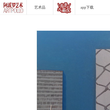
艺术品
app下载
Artwork List
DownLoad