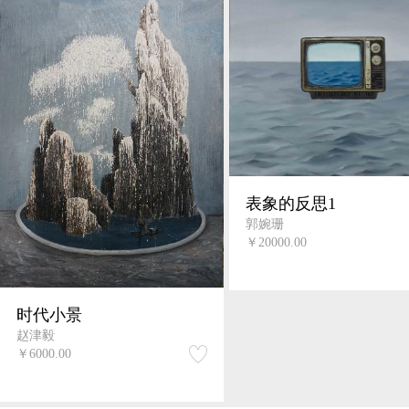
表象的反思1
郭婉珊
￥20000.00
时代小景
赵津毅
￥6000.00