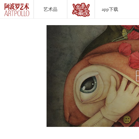
艺术品
app下载
Artwork List
DownLoad