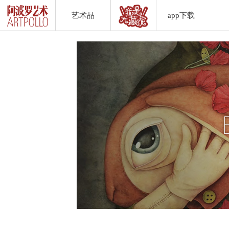
艺术品
app下载
Artwork List
DownLoad