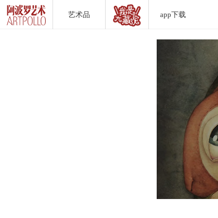
艺术品
app下载
Artwork List
DownLoad