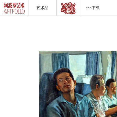
艺术品
app下载
Artwork List
DownLoad