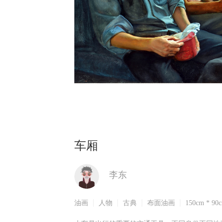
车厢
李东
油画
人物
古典
布面油画
150cm * 90