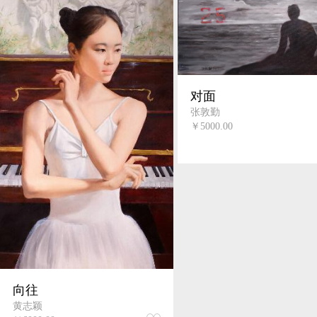
对面
张敦勤
￥5000.00
向往
黄志颖