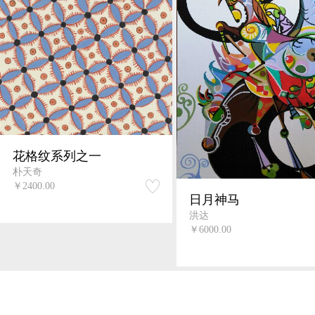
花格纹系列之一
朴天奇
￥2400.00
日月神马
洪达
￥6000.00