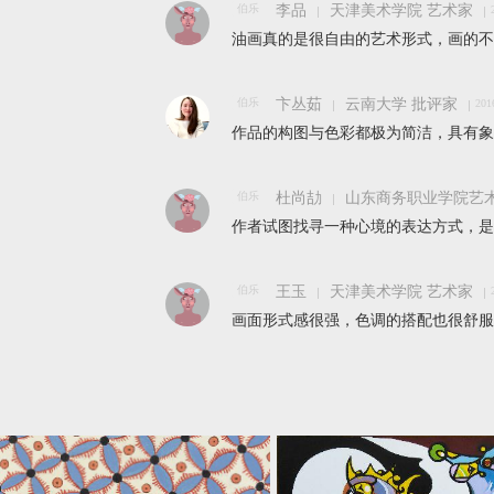
伯乐
李品
天津美术学院 艺术家
油画真的是很自由的艺术形式，画的不
伯乐
卞丛茹
云南大学 批评家
201
作品的构图与色彩都极为简洁，具有象
伯乐
杜尚劼
山东商务职业学院艺术
作者试图找寻一种心境的表达方式，是
伯乐
王玉
天津美术学院 艺术家
画面形式感很强，色调的搭配也很舒服