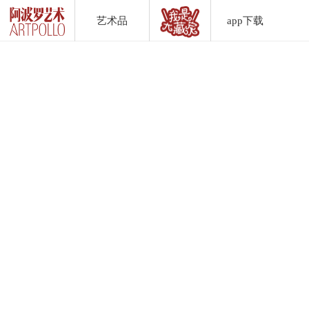
艺术品
app下载
Artwork List
DownLoad