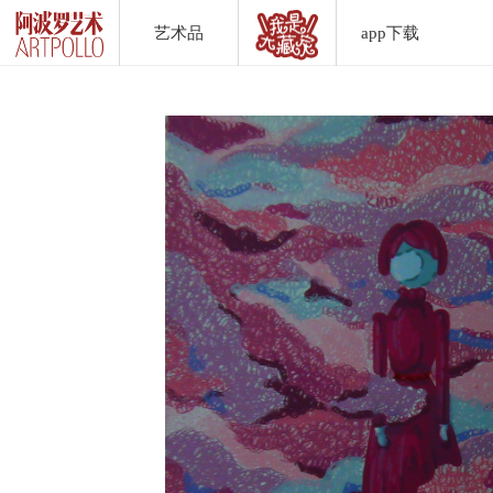
艺术品
app下载
Artwork List
DownLoad