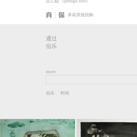
匡汇聪 《perhaps love》
承诺原值回购
通过
伯乐
more